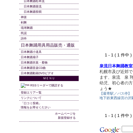
日本舞踊松本流
日本舞踊葵流
日本舞踊長唄
神楽
剣舞
琉球舞踊
民謡
詩吟
日本舞踊用具用品販売・通販
日本舞踊小道具
1 - 1 ( 1 件中
日本舞踊扇子
日本舞踊衣装・着物
泉流日本舞踊教室
日本舞踊音楽CD曲
札幌市及び近郊で
日本舞踊動画DVDビデオ
ます、泉流 泉 
ＭＥＮＵ
幼児、初心者の方
RSSリーダーで購読する
ょう★
登録エリア一覧
【最寄駅／バス停】
地下鉄東西線宮の沢
リンクについて
「口コミ投稿」
情報をお寄せください
ホームページを
1 - 1 ( 1 件中
新規登録する