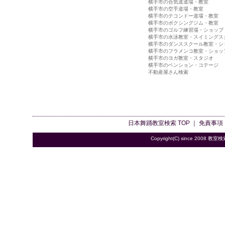
横手市の合気道道場・教室
横手市の空手道場・教室
横手市のテコンドー道場・教室
横手市のボクシングジム・教室
横手市のゴルフ練習場・ショップ
横手市の水泳教室・スイミングス
横手市のダンススクール教室・シ
横手市のフラメンコ教室・ショッ
横手市のヨガ教室・スタジオ
横手市のペンション・コテージ
不動産屋さん検索
日本舞踊教室検索
TOP ｜
免責事項
Copyright(C) since 2008
教室検