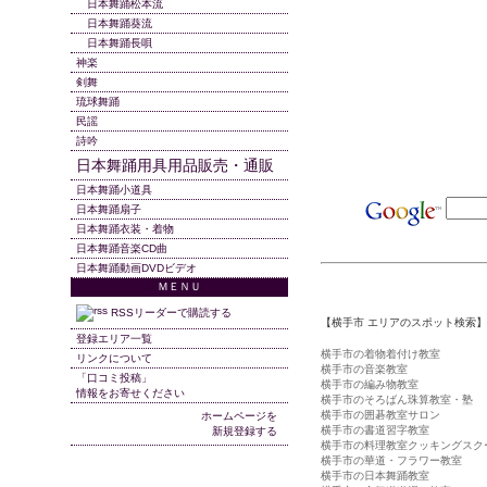
日本舞踊松本流
日本舞踊葵流
日本舞踊長唄
神楽
剣舞
琉球舞踊
民謡
詩吟
日本舞踊用具用品販売・通販
日本舞踊小道具
日本舞踊扇子
日本舞踊衣装・着物
日本舞踊音楽CD曲
日本舞踊動画DVDビデオ
ＭＥＮＵ
RSSリーダーで購読する
【横手市 エリアのスポット検索】
登録エリア一覧
横手市の着物着付け教室
リンクについて
横手市の音楽教室
「口コミ投稿」
横手市の編み物教室
情報をお寄せください
横手市のそろばん珠算教室・塾
横手市の囲碁教室サロン
ホームページを
横手市の書道習字教室
新規登録する
横手市の料理教室クッキングスク
横手市の華道・フラワー教室
横手市の日本舞踊教室