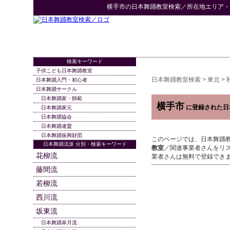
横手市
の
日本舞踊教室検索
／所在地エリア・
検索キーワード
子供こども日本舞踊教室
日本舞踊教室検索
>
東北
>
日本舞踊入門・初心者
日本舞踊サークル
日本舞踊家・師範
横手市
に登録された日
日本舞踊家元
日本舞踊協会
日本舞踊連盟
日本舞踊振興財団
このページでは、日本舞踊
日本舞踊流派 分別・検索キーワード
教室
／関連事業者さんをリ
花柳流
業者さんは無料で登録でき
藤間流
若柳流
西川流
坂東流
日本舞踊皐月流