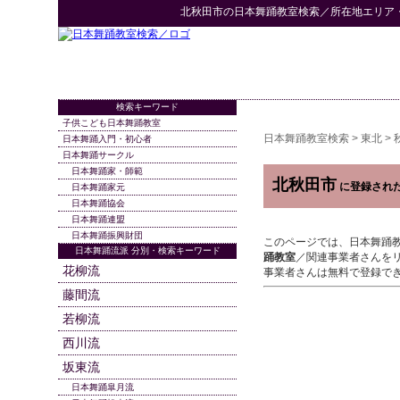
北秋田市
の
日本舞踊教室検索
／所在地エリア
検索キーワード
子供こども日本舞踊教室
日本舞踊教室検索
>
東北
>
日本舞踊入門・初心者
日本舞踊サークル
日本舞踊家・師範
北秋田市
に登録され
日本舞踊家元
日本舞踊協会
日本舞踊連盟
日本舞踊振興財団
このページでは、日本舞踊
日本舞踊流派 分別・検索キーワード
踊教室
／関連事業者さんを
花柳流
事業者さんは無料で登録で
藤間流
若柳流
西川流
坂東流
日本舞踊皐月流