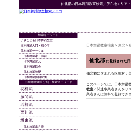
仙北郡
の
日本舞踊教室検索
／所在地エリア・
検索キーワード
子供こども日本舞踊教室
日本舞踊教室検索
>
東北
>
日本舞踊入門・初心者
日本舞踊サークル
日本舞踊家・師範
仙北郡
に登録された日
日本舞踊家元
日本舞踊協会
日本舞踊連盟
仙北郡
に含まれる区町村：
日本舞踊振興財団
日本舞踊流派 分別・検索キーワード
このページでは、日本舞踊
花柳流
教室
／関連事業者さんをリ
業者さんは無料で登録でき
藤間流
若柳流
西川流
坂東流
日本舞踊皐月流