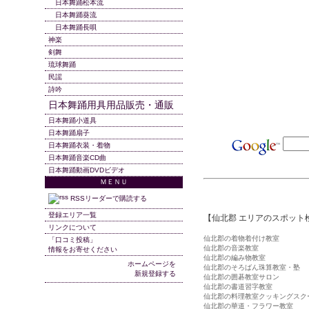
日本舞踊松本流
日本舞踊葵流
日本舞踊長唄
神楽
剣舞
琉球舞踊
民謡
詩吟
日本舞踊用具用品販売・通販
日本舞踊小道具
日本舞踊扇子
日本舞踊衣装・着物
日本舞踊音楽CD曲
日本舞踊動画DVDビデオ
ＭＥＮＵ
RSSリーダーで購読する
登録エリア一覧
【仙北郡 エリアのスポット
リンクについて
仙北郡の着物着付け教室
「口コミ投稿」
仙北郡の音楽教室
情報をお寄せください
仙北郡の編み物教室
ホームページを
仙北郡のそろばん珠算教室・塾
新規登録する
仙北郡の囲碁教室サロン
仙北郡の書道習字教室
仙北郡の料理教室クッキングスク
仙北郡の華道・フラワー教室