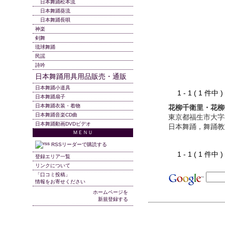
日本舞踊松本流
日本舞踊葵流
日本舞踊長唄
神楽
剣舞
琉球舞踊
民謡
詩吟
日本舞踊用具用品販売・通販
日本舞踊小道具
1 - 1 ( 1 件中
日本舞踊扇子
日本舞踊衣装・着物
花柳千衛里・花柳
日本舞踊音楽CD曲
東京都福生市大字
日本舞踊動画DVDビデオ
日本舞踊，舞踊教
ＭＥＮＵ
RSSリーダーで購読する
1 - 1 ( 1 件中
登録エリア一覧
リンクについて
「口コミ投稿」
情報をお寄せください
ホームページを
新規登録する