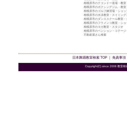
相模原市のテコンドー道場・教室
相模原市のボクシングジム・教室
相模原市のゴルフ練習場・ショッ
相模原市の水泳教室・スイミング
相模原市のダンススクール教室・
相模原市のフラメンコ教室・ショ
相模原市のヨガ教室・スタジオ
相模原市のペンション・コテージ
不動産屋さん検索
日本舞踊教室検索
TOP ｜
免責事項
Copyright(C) since 2008
教室検