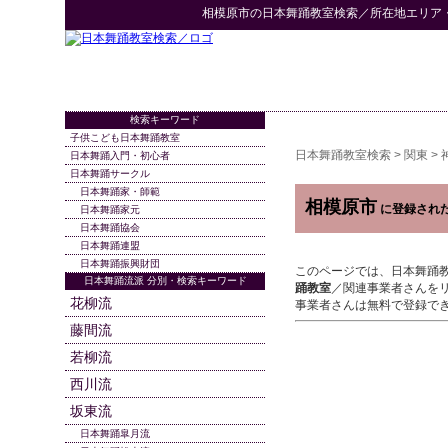
相模原市
の
日本舞踊教室検索
／所在地エリア
検索キーワード
子供こども日本舞踊教室
日本舞踊教室検索
>
関東
>
日本舞踊入門・初心者
日本舞踊サークル
日本舞踊家・師範
相模原市
に登録され
日本舞踊家元
日本舞踊協会
日本舞踊連盟
日本舞踊振興財団
このページでは、日本舞踊
日本舞踊流派 分別・検索キーワード
踊教室
／関連事業者さんを
花柳流
事業者さんは無料で登録で
藤間流
若柳流
西川流
坂東流
日本舞踊皐月流