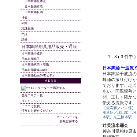
日本舞踊松本流
日本舞踊葵流
日本舞踊長唄
神楽
剣舞
琉球舞踊
民謡
詩吟
日本舞踊用具用品販売・通販
日本舞踊小道具
1 - 3 ( 3 件中
日本舞踊扇子
日本舞踊衣装・着物
日本舞踊 千波流 Sen
日本舞踊音楽CD曲
日本舞踊千波流の
日本舞踊動画DVDビデオ
舞踊の振り付けか
ＭＥＮＵ
ております。老若
RSSリーダーで購読する
あい、国際親善と
登録エリア一覧
開。正しく確かな
リンクについて
伝える流派です。
「口コミ投稿」
【最寄駅／バス停】
情報をお寄せください
浅草駅／瑞江駅／JR
本駅、京王橋本駅
ホームページを
新規登録する
辻美流米踊会
神奈川県相模原市