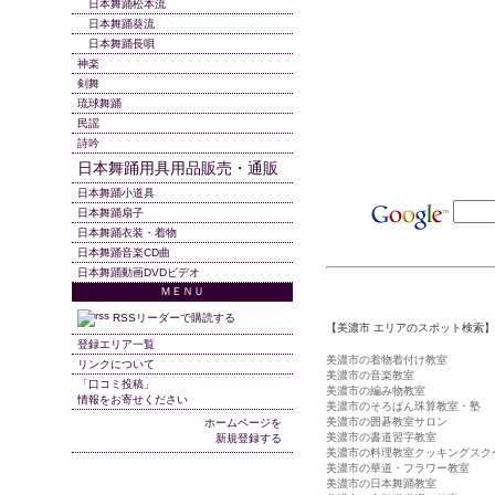
日本舞踊松本流
日本舞踊葵流
日本舞踊長唄
神楽
剣舞
琉球舞踊
民謡
詩吟
日本舞踊用具用品販売・通販
日本舞踊小道具
日本舞踊扇子
日本舞踊衣装・着物
日本舞踊音楽CD曲
日本舞踊動画DVDビデオ
ＭＥＮＵ
RSSリーダーで購読する
【美濃市 エリアのスポット検索】
登録エリア一覧
美濃市の着物着付け教室
リンクについて
美濃市の音楽教室
「口コミ投稿」
美濃市の編み物教室
情報をお寄せください
美濃市のそろばん珠算教室・塾
美濃市の囲碁教室サロン
ホームページを
美濃市の書道習字教室
新規登録する
美濃市の料理教室クッキングスク
美濃市の華道・フラワー教室
美濃市の日本舞踊教室