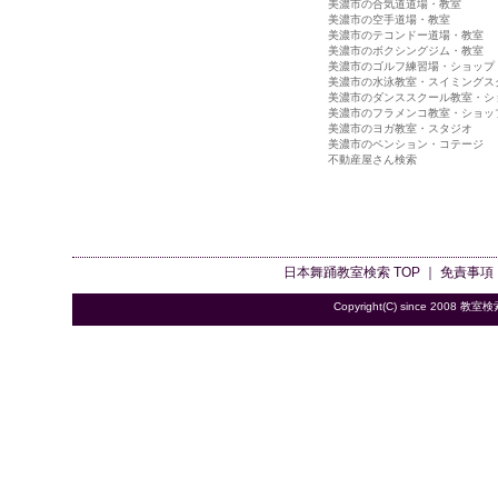
美濃市の合気道道場・教室
美濃市の空手道場・教室
美濃市のテコンドー道場・教室
美濃市のボクシングジム・教室
美濃市のゴルフ練習場・ショップ
美濃市の水泳教室・スイミングス
美濃市のダンススクール教室・シ
美濃市のフラメンコ教室・ショッ
美濃市のヨガ教室・スタジオ
美濃市のペンション・コテージ
不動産屋さん検索
日本舞踊教室検索
TOP ｜
免責事項
Copyright(C) since 2008
教室検