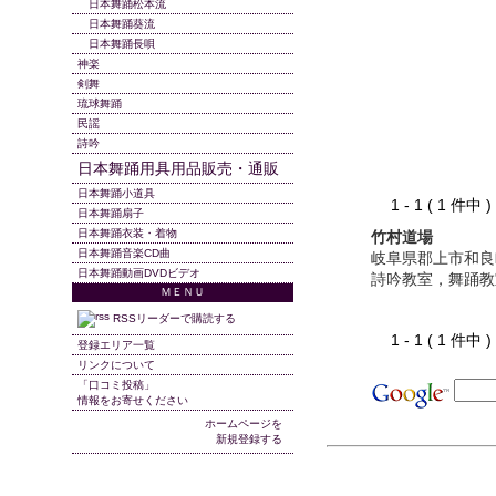
日本舞踊松本流
日本舞踊葵流
日本舞踊長唄
神楽
剣舞
琉球舞踊
民謡
詩吟
日本舞踊用具用品販売・通販
日本舞踊小道具
1 - 1 ( 1 件中
日本舞踊扇子
日本舞踊衣装・着物
竹村道場
日本舞踊音楽CD曲
岐阜県郡上市和良
日本舞踊動画DVDビデオ
詩吟教室，舞踊教
ＭＥＮＵ
RSSリーダーで購読する
1 - 1 ( 1 件中
登録エリア一覧
リンクについて
「口コミ投稿」
情報をお寄せください
ホームページを
新規登録する