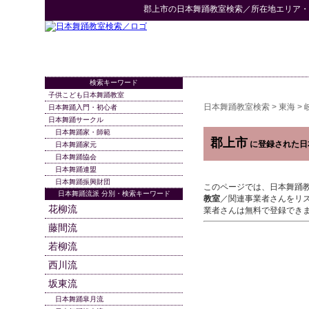
郡上市
の
日本舞踊教室検索
／所在地エリア・
検索キーワード
子供こども日本舞踊教室
日本舞踊教室検索
>
東海
>
日本舞踊入門・初心者
日本舞踊サークル
日本舞踊家・師範
郡上市
に登録された日
日本舞踊家元
日本舞踊協会
日本舞踊連盟
日本舞踊振興財団
このページでは、日本舞踊
日本舞踊流派 分別・検索キーワード
教室
／関連事業者さんをリ
花柳流
業者さんは無料で登録でき
藤間流
若柳流
西川流
坂東流
日本舞踊皐月流