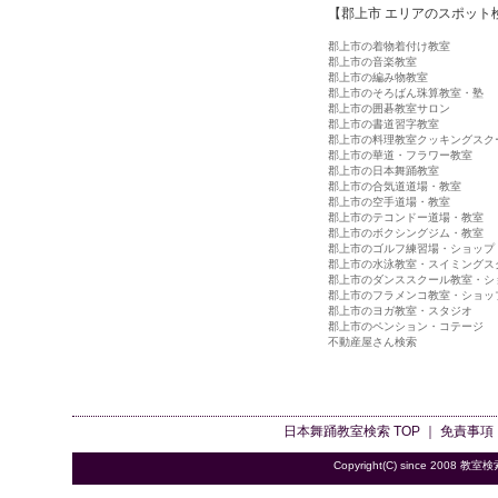
【郡上市 エリアのスポット
郡上市の着物着付け教室
郡上市の音楽教室
郡上市の編み物教室
郡上市のそろばん珠算教室・塾
郡上市の囲碁教室サロン
郡上市の書道習字教室
郡上市の料理教室クッキングスク
郡上市の華道・フラワー教室
郡上市の日本舞踊教室
郡上市の合気道道場・教室
郡上市の空手道場・教室
郡上市のテコンドー道場・教室
郡上市のボクシングジム・教室
郡上市のゴルフ練習場・ショップ
郡上市の水泳教室・スイミングス
郡上市のダンススクール教室・シ
郡上市のフラメンコ教室・ショッ
郡上市のヨガ教室・スタジオ
郡上市のペンション・コテージ
不動産屋さん検索
日本舞踊教室検索
TOP ｜
免責事項
Copyright(C) since 2008
教室検