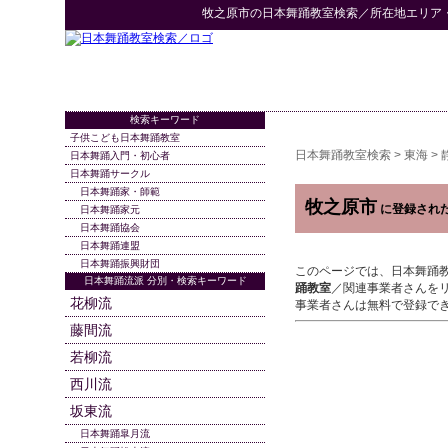
牧之原市
の
日本舞踊教室検索
／所在地エリア
検索キーワード
子供こども日本舞踊教室
日本舞踊教室検索
>
東海
>
日本舞踊入門・初心者
日本舞踊サークル
日本舞踊家・師範
牧之原市
に登録され
日本舞踊家元
日本舞踊協会
日本舞踊連盟
日本舞踊振興財団
このページでは、日本舞踊
日本舞踊流派 分別・検索キーワード
踊教室
／関連事業者さんを
花柳流
事業者さんは無料で登録で
藤間流
若柳流
西川流
坂東流
日本舞踊皐月流