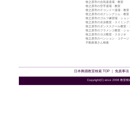
牧之原市の合気道道場・教室
牧之原市の空手道場・教室
牧之原市のテコンドー道場・教室
牧之原市のボクシングジム・教室
牧之原市のゴルフ練習場・ショッ
牧之原市の水泳教室・スイミング
牧之原市のダンススクール教室・
牧之原市のフラメンコ教室・ショ
牧之原市のヨガ教室・スタジオ
牧之原市のペンション・コテージ
不動産屋さん検索
日本舞踊教室検索
TOP ｜
免責事項
Copyright(C) since 2008
教室検