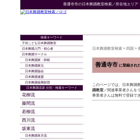
善通寺市
の
日本舞踊教室検索
／所在地エリア
検索キーワード
子供こども日本舞踊教室
日本舞踊教室検索
>
四国
>
日本舞踊入門・初心者
日本舞踊サークル
日本舞踊家・師範
善通寺市
に登録され
日本舞踊家元
日本舞踊協会
日本舞踊連盟
日本舞踊振興財団
このページでは、日本舞踊
日本舞踊流派 分別・検索キーワード
踊教室
／関連事業者さんを
花柳流
事業者さんは無料で登録で
藤間流
若柳流
西川流
坂東流
日本舞踊皐月流