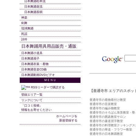
日本舞踊松本流
日本舞踊葵流
日本舞踊長唄
神楽
剣舞
琉球舞踊
民謡
詩吟
日本舞踊用具用品販売・通販
日本舞踊小道具
日本舞踊扇子
日本舞踊衣装・着物
日本舞踊音楽CD曲
日本舞踊動画DVDビデオ
ＭＥＮＵ
RSSリーダーで購読する
【善通寺市 エリアのスポッ
登録エリア一覧
善通寺市の着物着付け教室
リンクについて
善通寺市の音楽教室
「口コミ投稿」
善通寺市の編み物教室
情報をお寄せください
善通寺市のそろばん珠算教室・塾
ホームページを
善通寺市の囲碁教室サロン
新規登録する
善通寺市の書道習字教室
善通寺市の料理教室クッキングス
善通寺市の華道・フラワー教室
善通寺市の日本舞踊教室