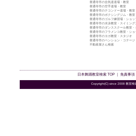
善通寺市の合気道道場・教室
善通寺市の空手道場・教室
善通寺市のテコンドー道場・教室
善通寺市のボクシングジム・教室
善通寺市のゴルフ練習場・ショッ
善通寺市の水泳教室・スイミング
善通寺市のダンススクール教室・
善通寺市のフラメンコ教室・ショ
善通寺市のヨガ教室・スタジオ
善通寺市のペンション・コテージ
不動産屋さん検索
日本舞踊教室検索
TOP ｜
免責事項
Copyright(C) since 2008
教室検