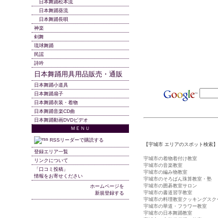
日本舞踊松本流
日本舞踊葵流
日本舞踊長唄
神楽
剣舞
琉球舞踊
民謡
詩吟
日本舞踊用具用品販売・通販
日本舞踊小道具
日本舞踊扇子
日本舞踊衣装・着物
日本舞踊音楽CD曲
日本舞踊動画DVDビデオ
ＭＥＮＵ
RSSリーダーで購読する
【宇城市 エリアのスポット検索】
登録エリア一覧
宇城市の着物着付け教室
リンクについて
宇城市の音楽教室
「口コミ投稿」
宇城市の編み物教室
情報をお寄せください
宇城市のそろばん珠算教室・塾
宇城市の囲碁教室サロン
ホームページを
宇城市の書道習字教室
新規登録する
宇城市の料理教室クッキングスク
宇城市の華道・フラワー教室
宇城市の日本舞踊教室