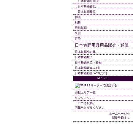
日本舞踊松本流
日本舞踊葵流
日本舞踊長唄
神楽
剣舞
琉球舞踊
民謡
詩吟
日本舞踊用具用品販売・通販
日本舞踊小道具
日本舞踊扇子
日本舞踊衣装・着物
日本舞踊音楽CD曲
日本舞踊動画DVDビデオ
ＭＥＮＵ
RSSリーダーで購読する
登録エリア一覧
リンクについて
「口コミ投稿」
情報をお寄せください
ホームページを
新規登録する