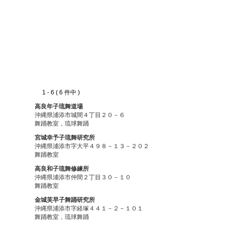
1 - 6 ( 6 件中 )
高良年子琉舞道場
沖縄県浦添市城間４丁目２０－６
舞踊教室，琉球舞踊
宮城幸予子琉舞研究所
沖縄県浦添市字大平４９８－１３－２０２
舞踊教室
高良和子琉舞修練所
沖縄県浦添市仲間２丁目３０－１０
舞踊教室
金城芙早子舞踊研究所
沖縄県浦添市字経塚４４１－２－１０１
舞踊教室，琉球舞踊