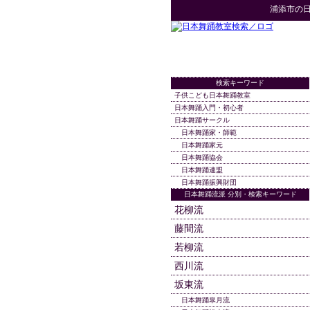
浦添市
の
検索キーワード
子供こども日本舞踊教室
日本舞踊入門・初心者
日本舞踊サークル
日本舞踊家・師範
日本舞踊家元
日本舞踊協会
日本舞踊連盟
日本舞踊振興財団
日本舞踊流派 分別・検索キーワード
花柳流
藤間流
若柳流
西川流
坂東流
日本舞踊皐月流