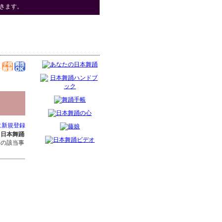
きます。
に新規登録
た
日本舞踊
ちの該当事