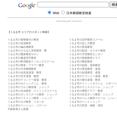
Web
日本舞踊教室検索
-
Yomi-Search Ver4.21
-
【うるま市 エリアのスポット検索】
うるま市の着物着付け教室
うるま市の語学教室スクール
うるま市の音楽教室
うるま市の話し方教室
うるま市の編み物教室
うるま市の茶道教室
うるま市のそろばん珠算教室・塾
うるま市の歌謡・カラオケ教室
うるま市の囲碁教室サロン
うるま市の手芸教室センター
うるま市の書道習字教室
うるま市の将棋教室クラブ
うるま市の料理教室クッキングスクール
うるま市の陶芸教室
うるま市の華道・フラワー教室
うるま市の絵画・美術教室
うるま市の日本舞踊教室
うるま市の柔道教室・道場
うるま市の合気道道場・教室
うるま市の剣道教室・道場
うるま市の空手道場・教室
うるま市のテコンドー道場・教室
うるま市のテコンドー道場・教室
うるま市の拳法道場・教室
うるま市のボクシングジム・教室
うるま市のフィットネスジム・スポーツ
うるま市のゴルフ練習場・ショップ
うるま市のテニススクール・ショップ
うるま市の水泳教室・スイミングスクール
うるま市の乗馬クラブ・教室
うるま市のダンススクール教室・ショップ
うるま市の社交ダンス教室・ショップ
うるま市のフラメンコ教室・ショップ
うるま市のバレエ教室スクール・ショッ
うるま市のヨガ教室・スタジオ
うるま市のペットショップ
うるま市のペンション・コテージ
うるま市の民宿・旅館・宿坊
不動産屋さん検索