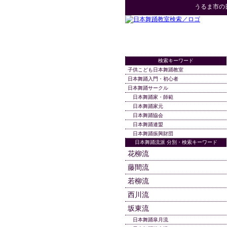
うるま市
の
検索キーワード
子供こども日本舞踊教室
日本舞踊入門・初心者
日本舞踊サークル
日本舞踊家・師範
日本舞踊家元
日本舞踊協会
日本舞踊連盟
日本舞踊振興財団
日本舞踊流派 分別・検索キーワード
花柳流
藤間流
若柳流
西川流
坂東流
日本舞踊皐月流