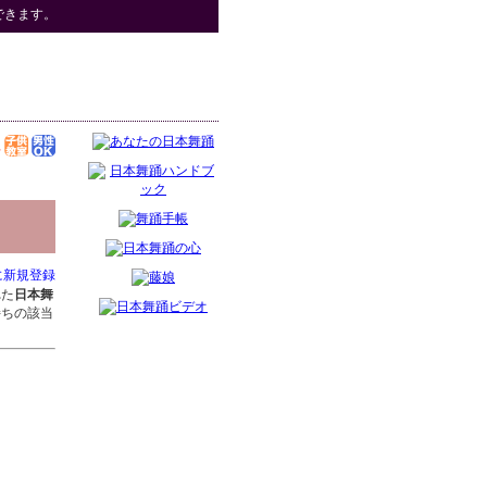
できます。
に新規登録
れた
日本舞
持ちの該当