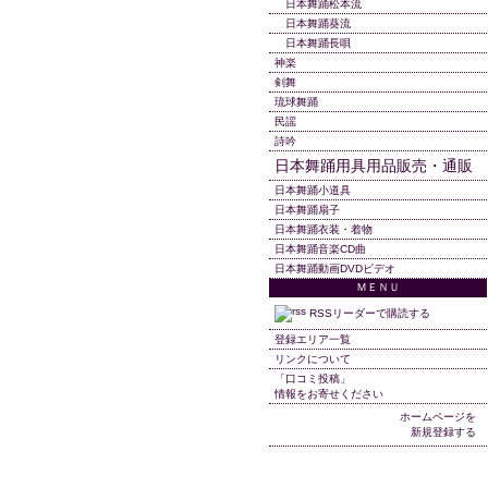
日本舞踊松本流
日本舞踊葵流
日本舞踊長唄
神楽
剣舞
琉球舞踊
民謡
詩吟
日本舞踊用具用品販売・通販
日本舞踊小道具
日本舞踊扇子
日本舞踊衣装・着物
日本舞踊音楽CD曲
日本舞踊動画DVDビデオ
ＭＥＮＵ
RSSリーダーで購読する
登録エリア一覧
リンクについて
「口コミ投稿」
情報をお寄せください
ホームページを
新規登録する